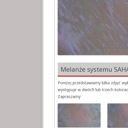
M
D
A
S
P
Melanże systemu SAH
H
Poniżej przedstawiamy kilka zdjęć 
występuje w dwóch lub trzech kolorach
Zapraszamy