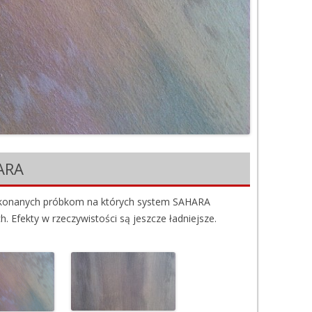
ASY SZPACHLOWE I
EKORACYJNE
NTYGRAFFITI
PRZYGOTOWANIE PODŁOŻA
YSTEMY ELEWACYJNE
OSADZKI PRZEMYSŁOWE
ARA
DO DREWNA
IGIENA I ZDROWIE
wykonanych próbkom na których system SAHARA
. Efekty w rzeczywistości są jeszcze ładniejsze.