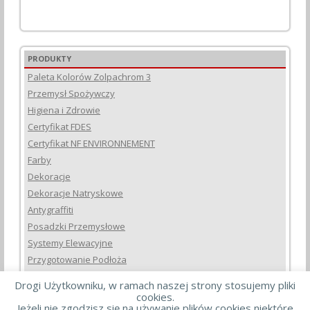
PRODUKTY
Paleta Kolorów Zolpachrom 3
Przemysł Spożywczy
Higiena i Zdrowie
Certyfikat FDES
Certyfikat NF ENVIRONNEMENT
Farby
Dekoracje
Dekoracje Natryskowe
Antygraffiti
Posadzki Przemysłowe
Systemy Elewacyjne
Przygotowanie Podłoża
Masy Szpachlowe i Dekoracyjne
Drogi Użytkowniku, w ramach naszej strony stosujemy pliki
Do Drewna
cookies.
Jeżeli nie zgodzisz się na używanie plików cookies niektóre