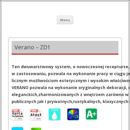
Zolpan Tokato Sp z o.o Polska –
Systemy Dekoracyjne, Farby, Antygrafitti, Posadzki Przemysłowe.
Przeskocz
Systemy Dekoracyjne, Farby,
Menu
do
treści
Tynki, Tapety.
Verano – ZD1
Ten dwuwarstwowy system, o nowoczesnej recepturze, s
w zastosowaniu, pozwala na wykonanie pracy w ciągu j
licznym możliwościom estetycznym i wysokim właściw
VERANO pozwala na wykonanie oryginalnych dekoracji, c
eleganckich,zharmonizowanych z wnętrzem zarówno w
publicznych jak i prywatnych,rustykalnych, klasycznych