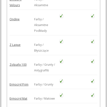
Velours
Aksamitne
Ondine
Farby /
Aksamitne
Podkłady
Z Laque
Farby /
Błyszczące
Zolpafix 100
Farby / Grunty /
Antygraffiti
Ermocryl Prim
Farby / Grunty
Ermocryl Mat
Farby / Matowe