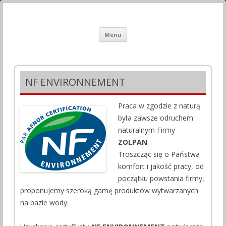
Zolpan Tokato Sp z o.o Polska –
Systemy Dekoracyjne, Farby, Antygrafitti, Posadzki Przemysłowe.
Przeskocz
Systemy Dekoracyjne, Farby,
Menu
do
treści
Tynki, Tapety.
NF ENVIRONNEMENT
Praca w zgodzie z naturą
była zawsze odruchem
naturalnym Firmy
ZOLPAN
.
Troszcząc się o Państwa
komfort i jakość pracy, od
początku powstania firmy,
proponujemy szeroką gamę produktów wytwarzanych
na bazie wody.