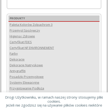
PRODUKTY
Paleta Kolorów Zolpachrom 3
Przemysł Spożywczy
Higiena i Zdrowie
Certyfikat FDES
Certyfikat NF ENVIRONNEMENT
Farby
Dekoracje
Dekoracje Natryskowe
Antygraffiti
Posadzki Przemysłowe
Systemy Elewacyjne
Przygotowanie Podłoża
Masy Szpachlowe i Dekoracyjne
Drogi Użytkowniku, w ramach naszej strony stosujemy pliki
Do Drewna
cookies.
Jeżeli nie zgodzisz się na używanie plików cookies niektóre