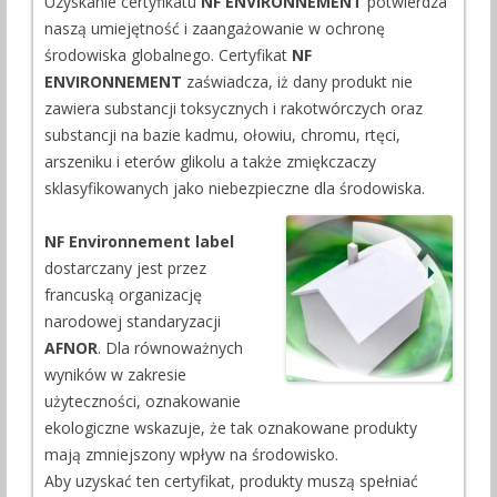
Uzyskanie certyfikatu
NF ENVIRONNEMENT
potwierdza
naszą umiejętność i zaangażowanie w ochronę
środowiska globalnego. Certyfikat
NF
ENVIRONNEMENT
zaświadcza, iż dany produkt nie
zawiera substancji toksycznych i rakotwórczych oraz
substancji na bazie kadmu, ołowiu, chromu, rtęci,
arszeniku i eterów glikolu a także zmiękczaczy
sklasyfikowanych jako niebezpieczne dla środowiska.
NF Environnement label
dostarczany jest przez
francuską organizację
narodowej standaryzacji
AFNOR
. Dla równoważnych
wyników w zakresie
użyteczności, oznakowanie
ekologiczne wskazuje, że tak oznakowane produkty
mają zmniejszony wpływ na środowisko.
Aby uzyskać ten certyfikat, produkty muszą spełniać